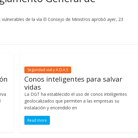
s vulnerables de la vía El Consejo de Ministros aprobó ayer, 23
Seguridad vial y A.D.A.S
rón
Conos inteligentes para salvar
vidas
eva
La DGT ha establecido el uso de conos inteligentes
l
geolocalizados que permiten a las empresas su
instalación y encendido en
Read more