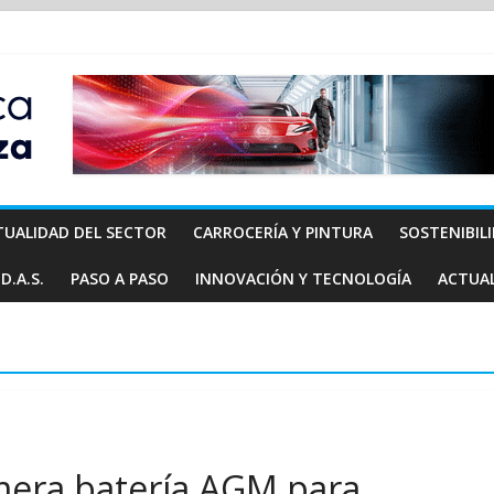
TUALIDAD DEL SECTOR
CARROCERÍA Y PINTURA
SOSTENIBIL
D.A.S.
PASO A PASO
INNOVACIÓN Y TECNOLOGÍA
ACTUA
mera batería AGM para