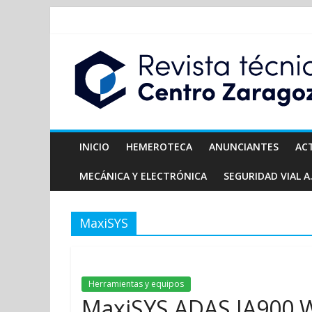
INICIO
HEMEROTECA
ANUNCIANTES
AC
MECÁNICA Y ELECTRÓNICA
SEGURIDAD VIAL A.
MaxiSYS
Herramientas y equipos
MaxiSYS ADAS IA900 W