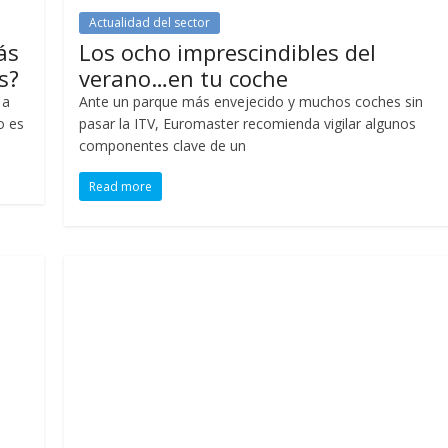
Actualidad del sector
ás
Los ocho imprescindibles del
s?
verano…en tu coche
 a
Ante un parque más envejecido y muchos coches sin
o es
pasar la ITV, Euromaster recomienda vigilar algunos
componentes clave de un
Read more