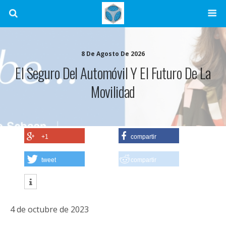
8 De Agosto De 2026
El Seguro Del Automóvil Y El Futuro De La
Movilidad
+1
compartir
tweet
compartir
4 de octubre de 2023