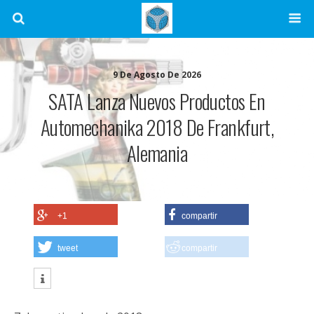
9 De Agosto De 2026
SATA Lanza Nuevos Productos En
Automechanika 2018 De Frankfurt,
Alemania
+1
compartir
tweet
compartir