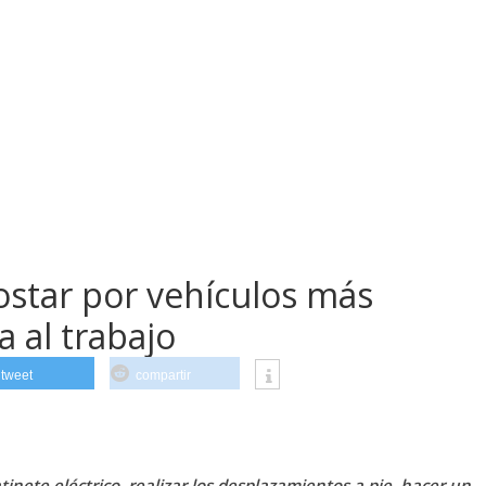
star por vehículos más
a al trabajo
tweet
compartir
 patinete eléctrico, realizar los desplazamientos a pie, hacer un