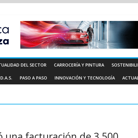
TUALIDAD DEL SECTOR
CARROCERÍA Y PINTURA
SOSTENIBIL
D.A.S.
PASO A PASO
INNOVACIÓN Y TECNOLOGÍA
ACTUA
na facturación de 3.500