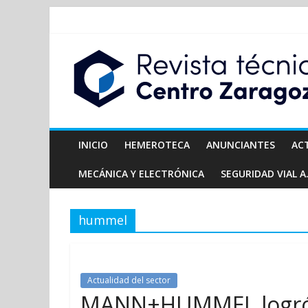
INICIO
HEMEROTECA
ANUNCIANTES
AC
MECÁNICA Y ELECTRÓNICA
SEGURIDAD VIAL A.
hummel
Actualidad del sector
MANN+HUMMEL logró u