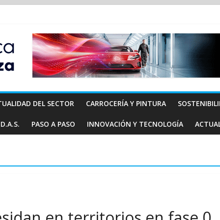
TUALIDAD DEL SECTOR
CARROCERÍA Y PINTURA
SOSTENIBIL
D.A.S.
PASO A PASO
INNOVACIÓN Y TECNOLOGÍA
ACTUA
idan en territorios en fase 0