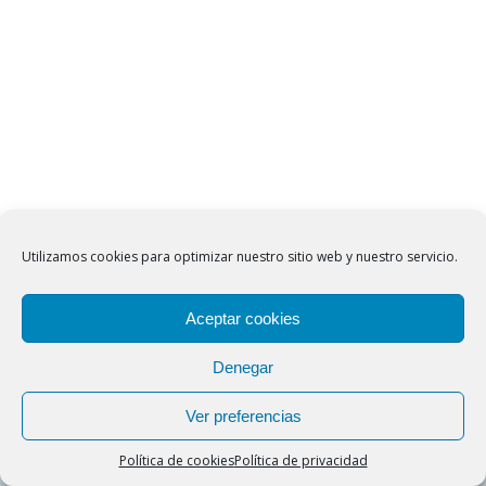
Utilizamos cookies para optimizar nuestro sitio web y nuestro servicio.
Aceptar cookies
Denegar
Ver preferencias
Cookies help us deliver our services. By using our
Política de cookies
Política de privacidad
services, you agree to our use of cookies.
Got it