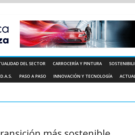
TUALIDAD DEL SECTOR
CARROCERÍA Y PINTURA
SOSTENIBIL
D.A.S.
PASO A PASO
INNOVACIÓN Y TECNOLOGÍA
ACTUA
ransición más sostenible