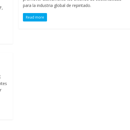
para la industria global de repintado.
F,
Read more
3
ntes
r