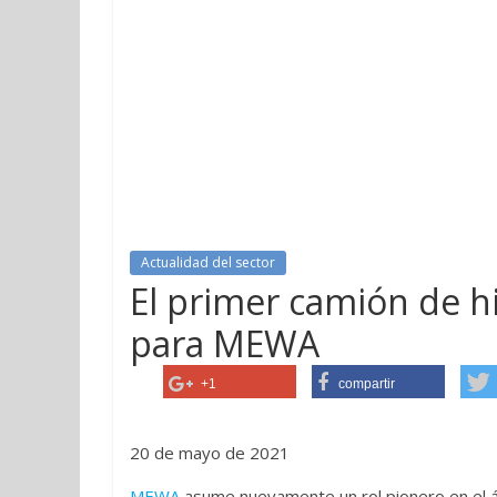
Actualidad del sector
El primer camión de hi
para MEWA
+1
compartir
20 de mayo de 2021
MEWA
asume nuevamente un rol pionero en el ámb