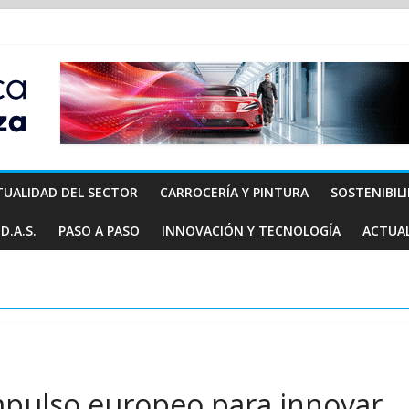
TUALIDAD DEL SECTOR
CARROCERÍA Y PINTURA
SOSTENIBIL
D.A.S.
PASO A PASO
INNOVACIÓN Y TECNOLOGÍA
ACTUA
mpulso europeo para innovar