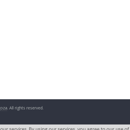
goza
. All rights reserved.
 our services. By using our services, you agree to our use of