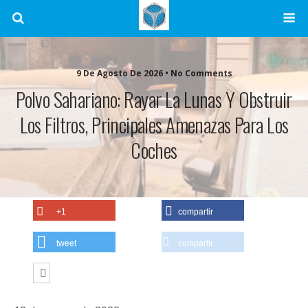
9 De Agosto De 2026 • No Comments
Polvo Sahariano: Rayar La Lunas Y Obstruir
Los Filtros, Principales Amenazas Para Los
Coches
+1
compartir
tweet
compartir