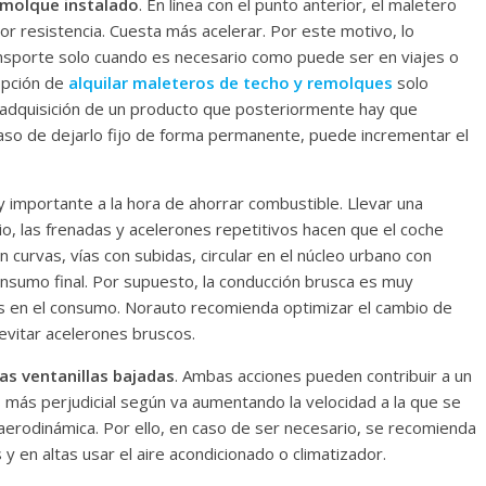
remolque instalado
. En línea con el punto anterior, el maletero
or resistencia. Cuesta más acelerar. Por este motivo, lo
nsporte solo cuando es necesario como puede ser en viajes o
opción de
alquilar maleteros de techo y remolques
solo
a adquisición de un producto que posteriormente hay que
o de dejarlo fijo de forma permanente, puede incrementar el
 importante a la hora de ahorrar combustible. Llevar una
io, las frenadas y acelerones repetitivos hacen que el coche
 curvas, vías con subidas, circular en el núcleo urbano con
nsumo final. Por supuesto, la conducción brusca es muy
s en el consumo. Norauto recomienda optimizar el cambio de
evitar acelerones bruscos.
las ventanillas bajadas
. Ambas acciones pueden contribuir a un
s más perjudicial según va aumentando la velocidad a la que se
 aerodinámica. Por ello, en caso de ser necesario, se recomienda
 y en altas usar el aire acondicionado o climatizador.