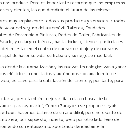
to nos produce. Pero es importante recordar que
las empresas
res y clientes, las que decidirán el futuro de las mismas.
ntes muy amplia entre todos sus productos y servicios. Y todos
e valor del seguro del automóvil. Talleres, Entidades
tes de Recambio o Pinturas, Redes de Taller, Fabricantes de
tado, y un largo etcétera, hasta, incluso, clientes particulares
os deben estar en el centro de nuestro trabajo y de nuestros
ncipal de hacer su vida, su trabajo y su negocio más fácil.
io donde la automatización y las nuevas tecnologías van a ganar
culos eléctricos, conectados y autónomos son una fuente de
cio, es clave para la satisfacción del cliente y, por tanto, para
entarse, pero también mejorar día a día en busca de la
stigamos para ayudarte”, Centro Zaragoza se propone seguir
a edición, hacemos balance de un año difícil, pero no exento de
uro será, por supuesto, incierto, pero por otro lado lleno de
ontando con entusiasmo, aportando claridad ante la