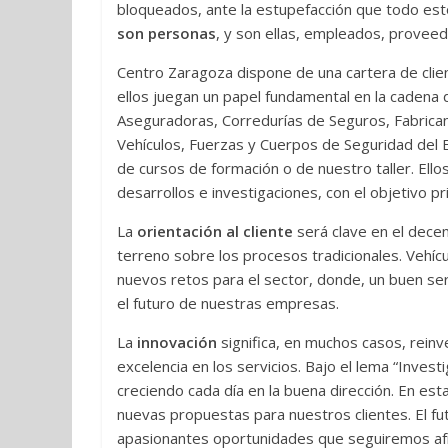
bloqueados, ante la estupefacción que todo es
son personas
, y son ellas, empleados, proveedo
Centro Zaragoza dispone de una cartera de clie
ellos juegan un papel fundamental en la cadena d
Aseguradoras, Corredurías de Seguros, Fabrican
Vehículos, Fuerzas y Cuerpos de Seguridad del Es
de cursos de formación o de nuestro taller. Ell
desarrollos e investigaciones, con el objetivo pri
La
orientación al cliente
será clave en el decen
terreno sobre los procesos tradicionales. Vehí
nuevos retos para el sector, donde, un buen servi
el futuro de nuestras empresas.
La
innovación
significa, en muchos casos, reinv
excelencia en los servicios. Bajo el lema “Inve
creciendo cada día en la buena dirección. En est
nuevas propuestas para nuestros clientes. El fut
apasionantes oportunidades que seguiremos afr