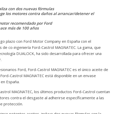
liza con dos nuevas fórmulas
e los motores contra daños al arrancar/detener el
 motor recomendado por Ford
 hace más de 100 años
largo plazo con Ford Motor Company en España con el
tes de co-ingeniería Ford-Castrol MAGNATEC. La gama, que
tecnología DUALOCK, ha sido desarrollada para ofrecer una
.
esionarios Ford, Ford-Castrol MAGNATEC es el único aceite de
 Ford-Castrol MAGNATEC está disponible en un envase
d en España.
 Castrol MAGNATEC, los últimos productos Ford-Castrol cuentan
tores contra el desgaste al adherirse específicamente a las
de protección.
co potentes aceites, incluye dos nuevas fórmulas con la