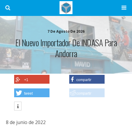
7 De Agosto De 2026
El Nuevo Importador De INDASA Para
Andorra
+1
compartir
tweet
compartir
8 de junio de 2022