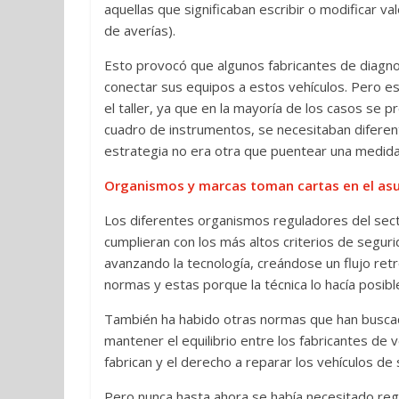
aquellas que significaban escribir o modificar v
de averías).
Esto provocó que algunos fabricantes de diagno
conectar sus equipos a estos vehículos. Pero es
el taller, ya que en la mayoría de los casos se
cuadro de instrumentos, se necesitaban diferent
estrategia no era otra que puentear una medida 
Organismos y marcas toman cartas en el as
Los diferentes organismos reguladores del secto
cumplieran con los más altos criterios de segur
avanzando la tecnología, creándose un flujo ret
normas y estas porque la técnica lo hacía posibl
También ha habido otras normas que han buscad
mantener el equilibrio entre los fabricantes de v
fabrican y el derecho a reparar los vehículos de 
Pero nunca hasta ahora se había necesitado regu