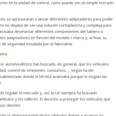
alores en la unidad de control, como puede ser un simple borrado
sis se apresuraran a lanzar diferentes adaptadores para poder
to no dejaba de ser una solución cortoplacista y compleja para
 precisaba desmontar diferentes componentes del tablero o
es adaptadores en función del modelo / marca y, al final, su
de seguridad instalada por el fabricante.
unto
r automovilístico han buscado, en general, que los vehículos
idad, control de emisiones, consumos, … según ha ido
roalimentado donde la técnica avanzaba porque lo exigían las
e.
o regular el mercado y, así, la UE siempre ha buscado
ehículos y los talleres. El derecho a proteger los vehículos que
sus clientes.
lar la ciberseguridad de los vehículos frente a accesos no