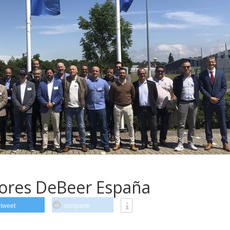
dores DeBeer España
tweet
compartir