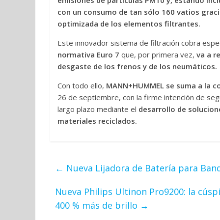
emisiones de partículas PM10 y, estando incl
con un consumo de tan sólo 160 vatios gracias
optimizada de los elementos filtrantes.
Este innovador sistema de filtración cobra espec
normativa Euro 7
que, por primera vez,
va a r
desgaste de los frenos y de los neumáticos.
Con todo ello,
MANN+HUMMEL se suma a la con
26 de septiembre, con la firme intención de seg
largo plazo mediante el
desarrollo de solucion
materiales reciclados.
←
Nueva Lijadora de Batería para Ban
Nueva Philips Ultinon Pro9200: la cúsp
400 % más de brillo
→