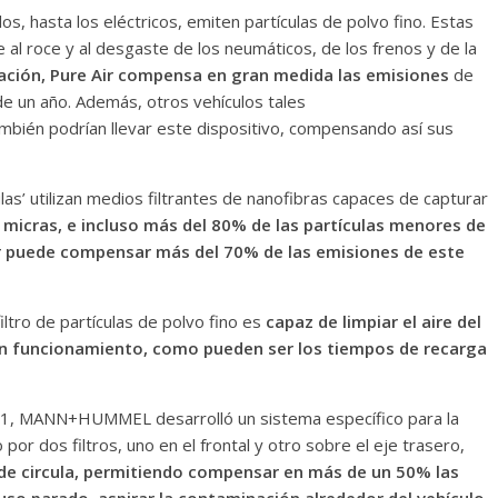
los, hasta los eléctricos, emiten partículas de polvo fino. Estas
 al roce y al desgaste de los neumáticos, de los frenos y de la
nación, Pure Air compensa en gran medida las emisiones
de
 de un año. Además, otros vehículos tales
bién podrían llevar este dispositivo, compensando así sus
as’ utilizan medios filtrantes de nanofibras capaces de capturar
 micras, e incluso más del 80% de las partículas menores de
ir puede compensar más del 70% de las emisiones de este
iltro de partículas de polvo fino es
capaz de limpiar el aire del
en funcionamiento, como pueden ser los tiempos de recarga
2021, MANN+HUMMEL desarrolló un sistema específico para la
 por dos filtros, uno en el frontal y otro sobre el eje trasero,
onde circula, permitiendo compensar en más de un 50% las