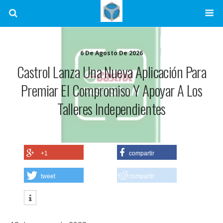
6 De Agosto De 2026
Castrol Lanza Una Nueva Aplicación Para
Premiar El Compromiso Y Apoyar A Los
Talleres Independientes
+1
compartir
tweet
compartir