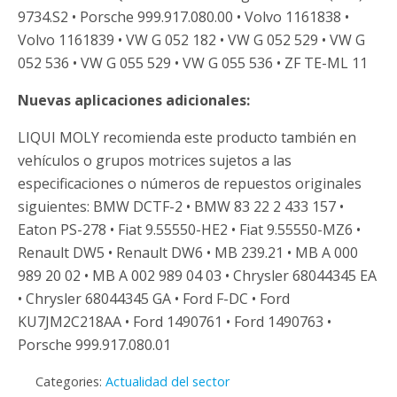
9734.S2 • Porsche 999.917.080.00 • Volvo 1161838 •
Volvo 1161839 • VW G 052 182 • VW G 052 529 • VW G
052 536 • VW G 055 529 • VW G 055 536 • ZF TE-ML 11
Nuevas aplicaciones adicionales:
LIQUI MOLY recomienda este producto también en
vehículos o grupos motrices sujetos a las
especificaciones o números de repuestos originales
siguientes: BMW DCTF-2 • BMW 83 22 2 433 157 •
Eaton PS-278 • Fiat 9.55550-HE2 • Fiat 9.55550-MZ6 •
Renault DW5 • Renault DW6 • MB 239.21 • MB A 000
989 20 02 • MB A 002 989 04 03 • Chrysler 68044345 EA
• Chrysler 68044345 GA • Ford F-DC • Ford
KU7JM2C218AA • Ford 1490761 • Ford 1490763 •
Porsche 999.917.080.01
Categories:
Actualidad del sector