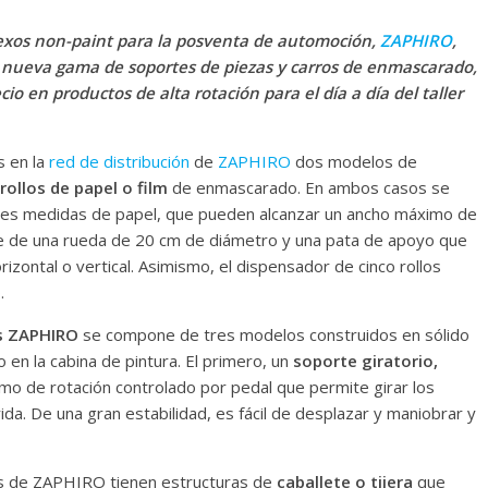
nexos non-paint para la posventa de automoción,
ZAPHIRO
,
 nueva gama de soportes de piezas y carros de enmascarado,
ecio en productos de alta rotación para el día a día del taller
s en la
red de distribución
de
ZAPHIRO
dos modelos de
rollos de papel o film
de enmascarado. En ambos casos se
ntes medidas de papel, que pueden alcanzar un ancho máximo de
ne de una rueda de 20 cm de diámetro y una pata de apoyo que
izontal o vertical. Asimismo, el dispensador de cinco rollos
.
s
ZAPHIRO
se compone de tres modelos construidos en sólido
 en la cabina de pintura. El primero, un
soporte giratorio,
mo de rotación controlado por pedal que permite girar los
ida. De una gran estabilidad, es fácil de desplazar y maniobrar y
s de ZAPHIRO tienen estructuras de
caballete o tijera
que