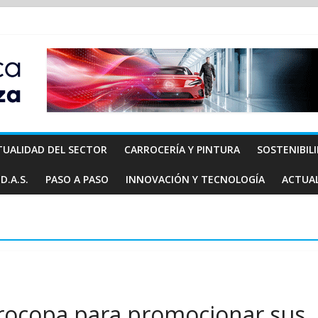
TUALIDAD DEL SECTOR
CARROCERÍA Y PINTURA
SOSTENIBIL
D.A.S.
PASO A PASO
INNOVACIÓN Y TECNOLOGÍA
ACTUA
urocopa para promocionar sus