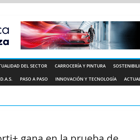
TUALIDAD DEL SECTOR
CARROCERÍA Y PINTURA
SOSTENIBIL
D.A.S.
PASO A PASO
INNOVACIÓN Y TECNOLOGÍA
ACTUA
orti+ gana en la prueba de