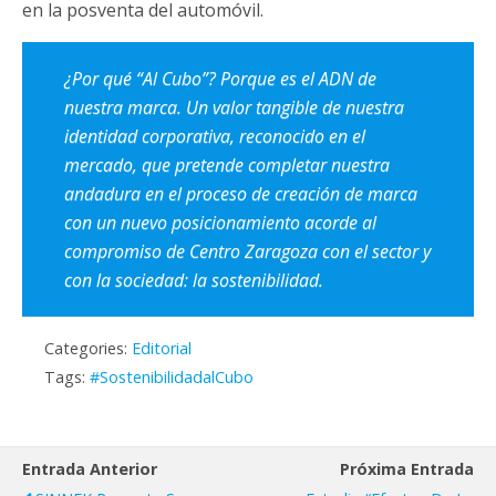
en la posventa del automóvil.
¿Por qué “Al Cubo”? Porque es el ADN de
nuestra marca. Un valor tangible de nuestra
identidad corporativa, reconocido en el
mercado, que pretende completar nuestra
andadura en el proceso de creación de marca
con un nuevo posicionamiento acorde al
compromiso de Centro Zaragoza con el sector y
con la sociedad: la sostenibilidad.
Categories:
Editorial
Tags:
#SostenibilidadalCubo
Entrada Anterior
Próxima Entrada