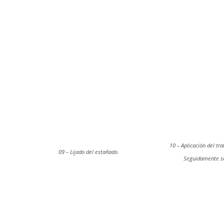
10 – Aplicación del tra
09 – Lijado del estañado.
Seguidamente se 