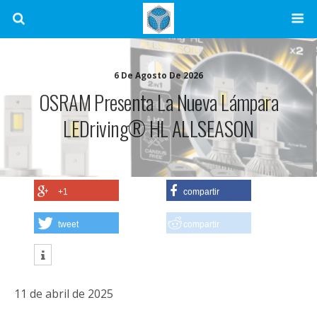
6 De Agosto De 2026
OSRAM Presenta La Nueva Lámpara
LEDriving® HL ALLSEASON
+1
compartir
tweet
compartir
11 de abril de 2025