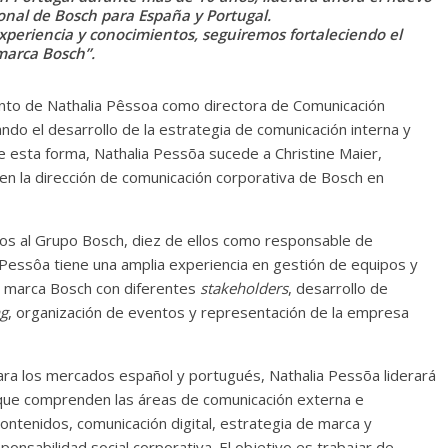
nal de Bosch para España y Portugal.
xperiencia y conocimientos, seguiremos fortaleciendo el
marca Bosch”.
nto de Nathalia Pêssoa como directora de Comunicación
ando el desarrollo de la estrategia de comunicación interna y
e esta forma, Nathalia Pessõa sucede a Christine Maier,
en la dirección de comunicación corporativa de Bosch en
dos al Grupo Bosch, diez de ellos como responsable de
a Pessôa tiene una amplia experiencia en gestión de equipos y
la marca Bosch con diferentes
stakeholders
, desarrollo de
ng
, organización de eventos y representación de la empresa
a los mercados español y portugués, Nathalia Pessõa liderará
que comprenden las áreas de comunicación externa e
 contenidos, comunicación digital, estrategia de marca y
sponsabilidad social corporativa. El objetivo es trabajar de