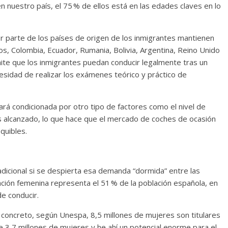
en nuestro país, el 75 % de ellos está en las edades claves en lo
r parte de los países de origen de los inmigrantes mantienen
s, Colombia, Ecuador, Rumania, Bolivia, Argentina, Reino Unido
ite que los inmigrantes puedan conducir legalmente tras un
cesidad de realizar los exámenes teórico y práctico de
tará condicionada por otro tipo de factores como el nivel de
os alcanzado, lo que hace que el mercado de coches de ocasión
quibles.
dicional si se despierta esa demanda “dormida” entre las
lación femenina representa el 51 % de la población española, en
de conducir.
En concreto, según Unespa, 8,5 millones de mujeres son titulares
e 3,7 millones de mujeres y he ahí un potencial enorme para el