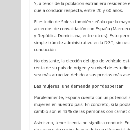
Y, a tenor de la población extranjera residente 
que a conducir respecta, entre 20 y 60 años.
El estudio de Solera también señala que la mayo
acuerdos de convalidación con España (Marrueco
y República Dominicana, entre otros). Esto perm
simple trámite administrativo en la DGT, sin ne
conducción.
No obstante, la elección del tipo de vehículo es
renta de su país de origen y su nivel de estudi
sea más atractivo debido a sus precios más ase
Las mujeres, una demanda por “despertar”
Paralelamente, España cuenta con un potencial a
mujeres en nuestro país. En concreto, si la pob
cambio son el 43 % de las personas con carnet 
Asimismo, tener licencia no significa conducir. 
de seguro de coche, lo que deja un diferencial d