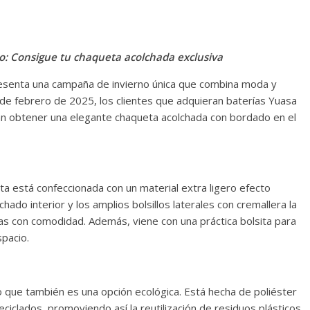
: Consigue tu chaqueta acolchada exclusiva
resenta una campaña de invierno única que combina moda y
 de febrero de 2025, los clientes que adquieran baterías Yuasa
rán obtener una elegante chaqueta acolchada con bordado en el
eta está confeccionada con un material extra ligero efecto
hado interior y los amplios bolsillos laterales con cremallera la
as con comodidad. Además, viene con una práctica bolsita para
spacio.
no que también es una opción ecológica. Está hecha de poliéster
ciclados, promoviendo así la reutilización de residuos plásticos