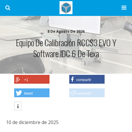
8 De Agosto De 2026
Equipo De Calibración RCCS3 EVO Y
Software IDC 6 De Texa
+1
compartir
tweet
compartir
10 de diciembre de 2025