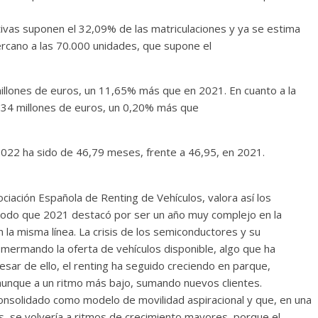
tivas suponen el 32,09% de las matriculaciones y ya se estima
ercano a las 70.000 unidades, que supone el
millones de euros, un 11,65% más que en 2021. En cuanto a la
.634 millones de euros, un 0,20% más que
2022 ha sido de 46,79 meses, frente a 46,95, en 2021.
ciación Española de Renting de Vehículos, valora así los
 modo que 2021 destacó por ser un año muy complejo en la
 la misma línea. La crisis de los semiconductores y su
o mermando la oferta de vehículos disponible, algo que ha
esar de ello, el renting ha seguido creciendo en parque,
 aunque a un ritmo más bajo, sumando nuevos clientes.
consolidado como modelo de movilidad aspiracional y que, en una
os, se volvería a ritmos de crecimiento mayores, porque el