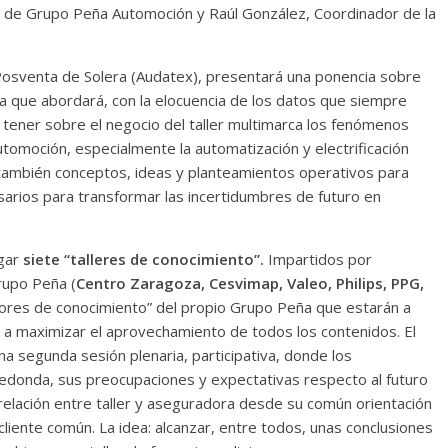
 de Grupo Peña Automoción y Raúl González, Coordinador de la
 Posventa de Solera (Audatex), presentará una ponencia sobre
 la que abordará, con la elocuencia de los datos que siempre
 tener sobre el negocio del taller multimarca los fenómenos
utomoción, especialmente la automatización y electrificación
á también conceptos, ideas y planteamientos operativos para
esarios para transformar las incertidumbres de futuro en
gar
siete “talleres de conocimiento”.
Impartidos por
rupo Peña (
Centro Zaragoza, Cesvimap, Valeo, Philips, PPG,
sores de conocimiento” del propio Grupo Peña que estarán a
s a maximizar el aprovechamiento de todos los contenidos. El
na segunda sesión plenaria, participativa, donde los
edonda, sus preocupaciones y expectativas respecto al futuro
 relación entre taller y aseguradora desde su común orientación
 cliente común. La idea: alcanzar, entre todos, unas conclusiones