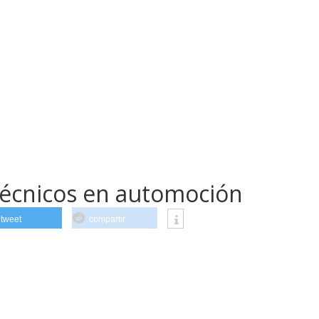
técnicos en automoción
tweet
compartir