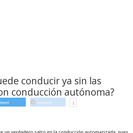
ede conducir ya sin las
con conducción autónoma?
tweet
compartir
e un verdadero salto en la conducción automatizada, pues