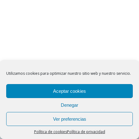
Utilizamos cookies para optimizar nuestro sitio web y nuestro servicio.
Aceptar cookies
Denegar
Ver preferencias
Cookies help us deliver our services. By using our
Política de cookies
Política de privacidad
services, you agree to our use of cookies.
Got it