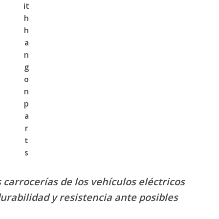
it
h
h
a
n
g
o
n
p
a
r
t
s
carrocerías de los vehículos eléctricos
urabilidad y resistencia ante posibles