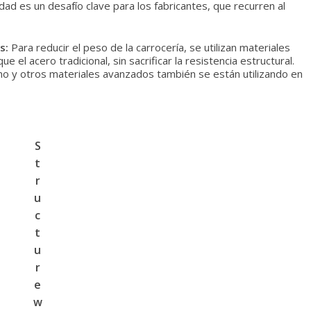
dad es un desafío clave para los fabricantes, que recurren al
s:
Para reducir el peso de la carrocería, se utilizan materiales
 el acero tradicional, sin sacrificar la resistencia estructural.
o y otros materiales avanzados también se están utilizando en
S
t
r
u
c
t
u
r
e
w